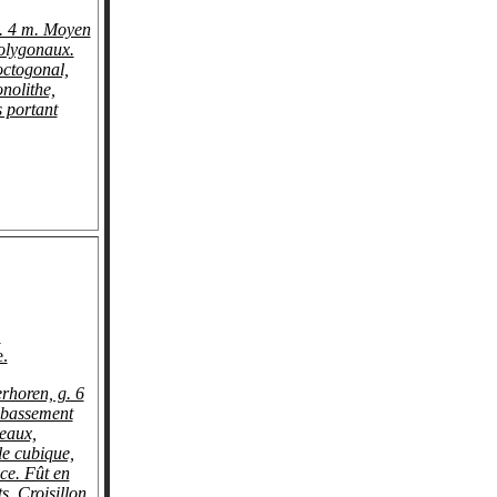
. 4 m. Moyen
olygonaux.
octogonal,
nolithe,
 portant
.
.
rhoren, g. 6
ubassement
veaux,
le cubique,
ce. Fût en
s. Croisillon