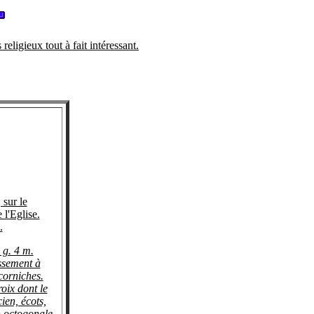
eligieux tout à fait intéressant.
sur le
 l'Eglise.
.
 g. 4 m.
ssement à
corniches.
oix dont le
cien, écots,
n octogonale.