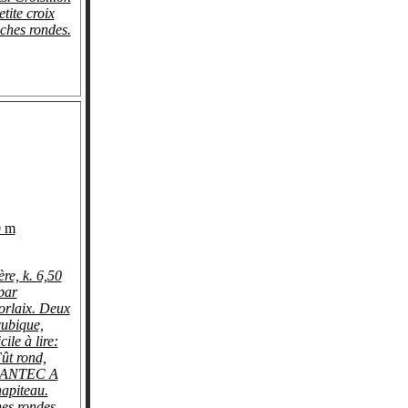
etite croix
ches rondes.
0 m
re, k. 6,50
par
orlaix. Deux
cubique,
cile à lire:
ût rond,
HANTEC A
piteau.
es rondes,