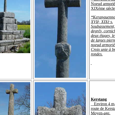
Noeud armorié
XIXème siècle
*Keranguennou
XVIè, XIXè s.
Soubassement,
degrés, cornic
deux étages, le
de larges pierr
noeud armorié 
Croix unie à b
rondes.
Kerstang
Environ 4 m, 
route de Kerst
Moyen-age.