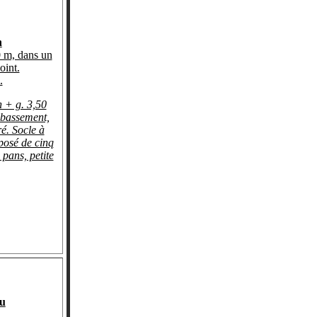
n
 m, dans un
oint.
.
 + g. 3,50
ubassement,
é. Socle à
posé de cinq
 pans, petite
u
.