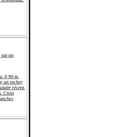
sur un
g. 0,90 m.
r un rocher,
ulaire récent.
s. Croix
ranches