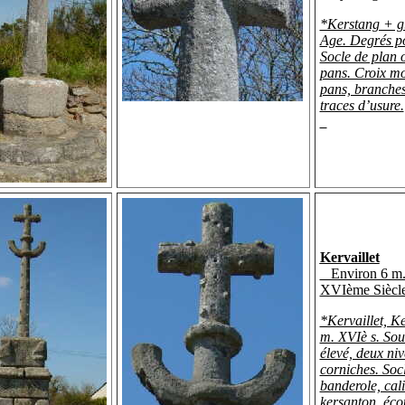
*Kerstang + g
Age. Degrés p
Socle de plan 
pans. Croix mo
pans, branches
traces d’usure.
Kervaillet
Environ 6 m
XVIème Siècle
*Kervaillet, Ke
m. XVIè s. So
élevé, deux ni
corniches. Soc
banderole, cali
kersanton, écot