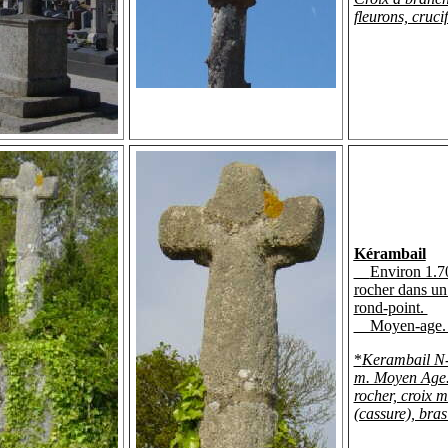
fleurons, crucif
Kérambail
Environ 1.7
rocher dans un
rond-point.
Moyen-age
*
Kerambail N-
m. Moyen Age.
rocher, croix 
(cassure), bras