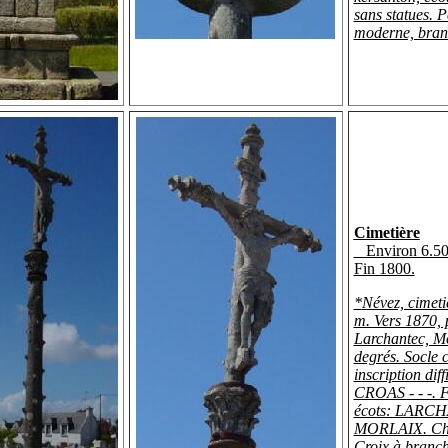
sans statues. P
moderne, bran
Cimetière
Environ 6.5
Fin 1800.
*
Névez, cimetiè
m. Vers 1870, 
Larchantec, M
degrés. Socle 
inscription diffi
CROAS - - -. F
écots: LARC
MORLAIX. Cha
Croix à branch