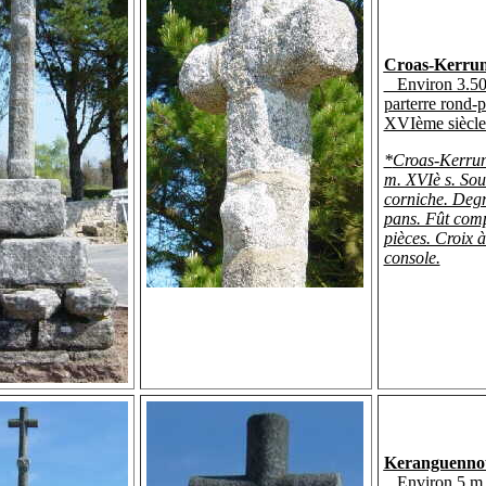
Croas-Kerru
Environ 3.50
parterre rond-p
XVIème siècle
*
Croas-Kerrun
m. XVIè s. So
corniche. Degr
pans. Fût com
pièces. Croix à
console.
Keranguenno
Environ 5 m