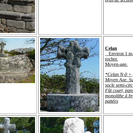
Celan
Environ 1 m, 
rocher.
Moyen-age.
*
Celan N-0 + 
Moyen Age. Su
socle semi-circ
Fût court, pan
monolithe à b
pattées