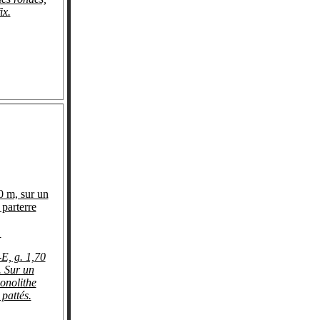
ix.
0 m, sur un
 parterre
.
E, g. 1,70
 Sur un
monolithe
 pattés.