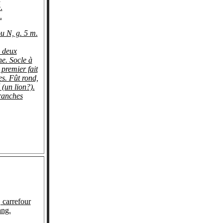
.
.
 N, g. 5 m.
 deux
he. Socle à
 premier fait
es. Fût rond,
(un lion?).
ranches
carrefour
ang.