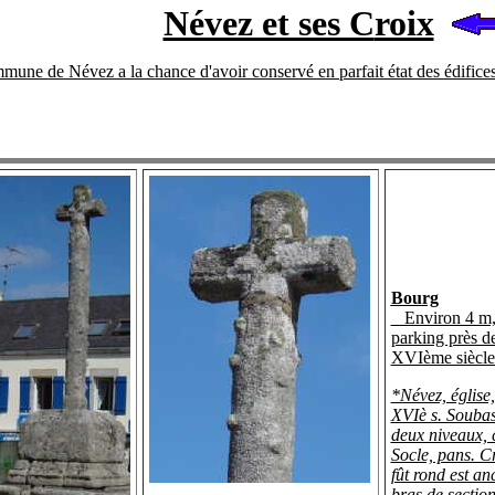
Névez et ses C
roix
une de Névez a la chance d'avoir conservé en parfait état des édifices r
Bourg
Environ 4 m, 
parking près de
XVIème siècle
*Névez, église,
XVIè s. Souba
deux niveaux, 
Socle, pans. Cr
fût rond est an
bras de sectio