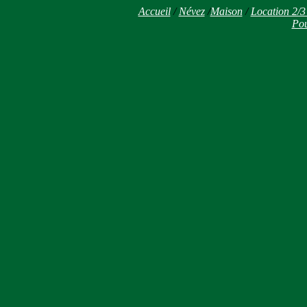
Accueil
/
Névez
/
Maison
/
Location 2/3
Pou